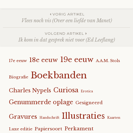
Berichtnavigatie
VORIG ARTIKEL
Vlees noch vis (Over een liefde van Manet)
VOLGEND ARTIKEL
Ik kom in dat gesprek niet voor (Ed Leeflang)
19e eeuw
18e eeuw
17e eeuw
A.A.M. Stols
Boekbanden
Biografie
Curiosa
Charles Nypels
Erotica
Genummerde oplage
Gesigneerd
Illustraties
Gravures
Handschrift
Kaarten
Perkament
Papiersoort
Luxe editie