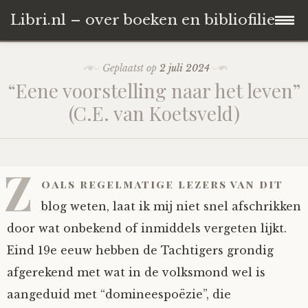
Libri.nl – over boeken en bibliofilie
Naar
Home
Geplaatst op
2 juli 2024
de
“Eene voorstelling naar het leven”
inhoud
Bibliotheca Habetsiana
(C.E. van Koetsveld)
springen
Ingangen
De bibliotheek nu
Z
Informatie
Maastricht, St. Pieter 2021-2022
Dichters & gedichten
oals regelmatige lezers van dit
blog weten, laat ik mij niet snel afschrikken
Maastricht, Daalhof 2014-2021
Recensies
Over deze website
door wat onbekend of inmiddels vergeten lijkt.
Eind 19e eeuw hebben de Tachtigers grondig
Montfort 1999-2013
Juweeltjes voor het oog
Contact
afgerekend met wat in de volksmond wel is
Jagen & verzamelen
Privacy
aangeduid met “domineespoëzie”, die