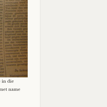
 in die
, met name