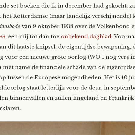
de set boeken die ik in december had gekocht, za
it het Rotterdamse (maar landelijk verschijnende) 
Maasbode
van 9 oktober 1938 over de Volkenbond e
en
, een mij tot dan toe
onbekend dagblad
. Voorn
n dit laatste knipsel: de eigentijdse bewapening, 
 voor een nieuwe grote oorlog (WO I nog vers in
 met name de financiële schade van de eigentijds
 tussen de Europese mogendheden. Het is 10 jun
doorlog staat letterlijk voor de deur, in septemb
len binnenvallen en zullen Engeland en Frankrijk
rklaren.