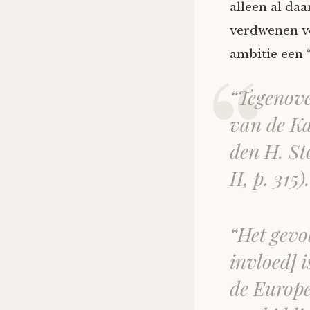
alleen al da
verdwenen ve
ambitie een “
“
Tegenove
van de Ka
den H. St
II, p. 315).
“
Het gevo
invloed] 
de Europe