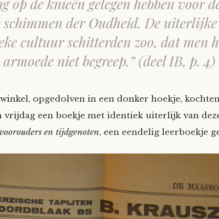
g op de knieën gelegen hebben voor d
 schimmen der Oudheid. De uiterlijk
ieke cultuur schitterden zoo, dat men 
e armoede niet begreep.
” (deel IB, p. 4)
e winkel, opgedolven in een donker hoekje, kochte
 vrijdag een boekje met identiek uiterlijk van dez
voorouders en tijdgenoten
, een eendelig leerboekje g