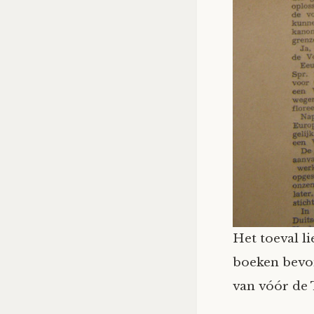
Het toeval li
boeken bevon
van vóór de