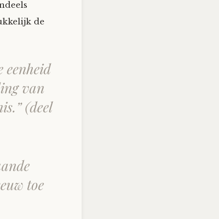
endeels
kkelijk de
e eenheid
ding van
is.
” (deel
aande
eeuw toe