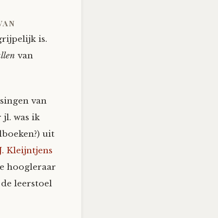
van
ijpelijk is.
llen
van
ssingen van
jl. was ik
lboeken?) uit
J. Kleijntjens
te hoogleraar
de leerstoel