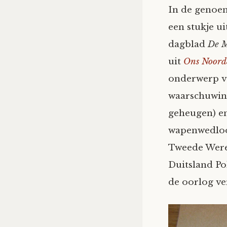
In de genoem
een stukje u
dagblad
De 
uit
Ons Noord
onderwerp va
waarschuwing
geheugen) en
wapenwedloop
Tweede Werel
Duitsland Po
de oorlog ve