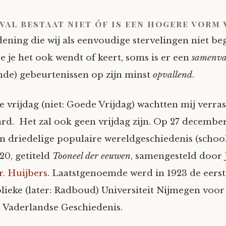
val bestaat niet óf is een hogere vorm 
ening die wij als eenvoudige stervelingen niet begr
 je het ook wendt of keert, soms is er een
samenva
de) gebeurtenissen op zijn minst
opvallend
.
 vrijdag (niet: Goede Vrijdag) wachtten mij verra
rd. Het zal ook geen vrijdag zijn. Op 27 december 
en driedelige populaire wereldgeschiedenis (schoo
20, getiteld
Tooneel der eeuwen
, samengesteld door
r. Huijbers
. Laatstgenoemde werd in 1923 de eers
lieke (later: Radboud) Universiteit Nijmegen voor 
 Vaderlandse Geschiedenis.