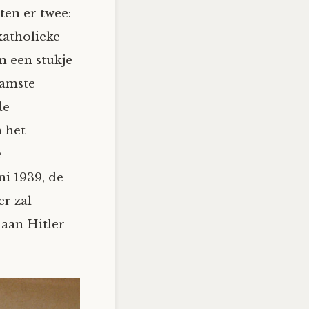
ten er twee:
katholieke
n een stukje
aamste
de
 het
e
i 1939, de
er zal
 aan Hitler