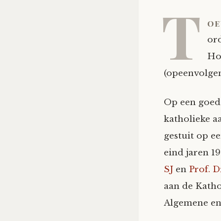
T
oe
ord
Hoe
(opeenvolgen
Op een goede
katholieke aa
gestuit op e
eind jaren 19
SJ
en
Prof. D
aan de Katho
Algemene en