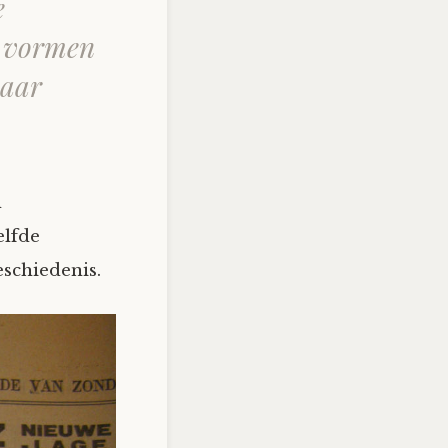
e
e vormen
haar
n
elfde
eschiedenis.