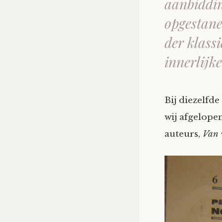
aanbiddin
opgestane
der klass
innerlijk
Bij diezelfd
wij afgelopen
auteurs,
Van 