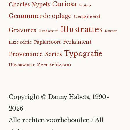
Curiosa
Charles Nypels
Erotica
Lijstjes & overzichten
Genummerde oplage
Gesigneerd
Overige
Illustraties
Gravures
Handschrift
Kaarten
Perkament
Papiersoort
Luxe editie
Typografie
Provenance
Series
Zeer zeldzaam
Uitvouwbaar
Copyright © Danny Habets, 1990-
2026.
Alle rechten voorbehouden / All