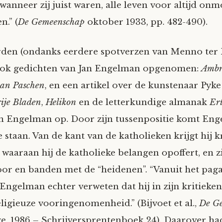
 wanneer zij juist waren, alle leven voor altijd onm
.” (
De Gemeenschap
oktober 1933, pp. 482-490).
den (ondanks eerdere spotverzen van Menno ter 
ok gedichten van Jan Engelman opgenomen:
Ambro
van Paschen
, en een artikel over de kunstenaar Pyk
ije Bladen
,
Helikon
en de letter­kundi­ge almanak
Ert
n Engelman op. Door zijn tussenposi­tie komt En
 staan. Van de kant van de katholieken krijgt hij kr
, waaraan hij de katholieke belangen opoffert, en z
or en banden met de “heidenen”. “Vanuit het paga­n
ngel­man echter verweten dat hij in zijn kritieke
ligieuze vooringe­nomen­heid.” (Bijvoet et al.,
De G
e, 1986 – Schrijversprentenboek 24). Daarover h