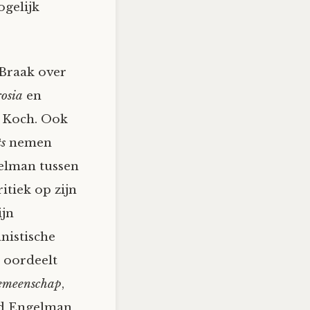
ogelijk
Braak over
si­a
en
e Koch. Ook
s
nemen
gelman tussen
itiek op zijn
ijn
is­tische
n oordeelt
emeenschap
,
ad Engelman