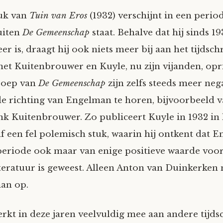
ruk van
Tuin van Eros
(1932) verschijnt in een perio
uiten
De Gemeenschap
staat. Behalve dat hij sinds 1
er is, draagt hij ook niets meer bij aan het tijd­schr
et Kuitenbrouwer en Kuyle, nu zijn vijanden, op­ric
roep van
De Gemeenschap
zijn zelfs steeds meer neg
de richting van Engelman te horen, bij­voor­beeld 
k Kuiten­brouwer. Zo publiceert Kuyle in 1932 in 
elf een fel polemisch stuk, waarin hij ontkent dat 
periode ook maar van enige positieve waarde voo
iteratuur is geweest. Alleen Anton van Duinkerken
an op.
kt in deze jaren veelvuldig mee aan andere tijdsch