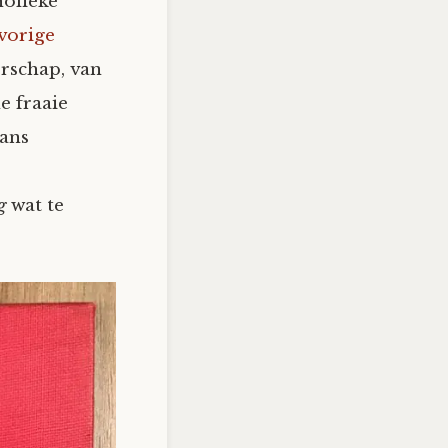
holieke
vorige
rschap, van
e fraaie
mans
g
wat te