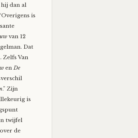
 hij dan al
“Overigens is
ssante
euw
van 12
gelman. Dat
. Zelfs Van
uw
en
De
er­schil
m
.” Zijn
llekeurig is
ngspunt
n twijfel
 over de