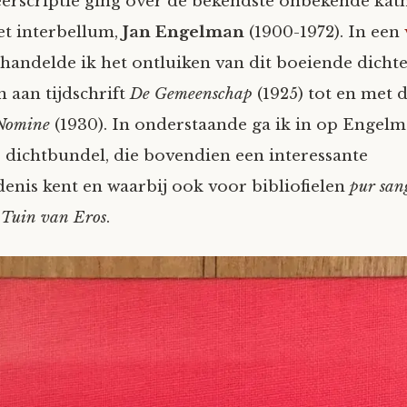
eerscriptie ging over de bekendste onbekende kat
het interbellum,
Jan Engelman
(1900-1972). In een
handelde ik het ontluiken van dit boeiende dichte
n aan tijdschrift
De Gemeenschap
(1925) tot en met d
Nomine
(1930). In onderstaande ga ik in op Engel
e dichtbundel, die bovendien een interessante
enis kent en waarbij ook voor bibliofielen
pur san
:
Tuin van Eros
.