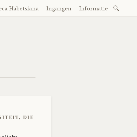
Zoeken
eca Habetsiana
Ingangen
Informatie
naar:
iteit, die