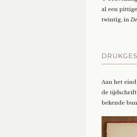
al een pitti
twintig, in
De
DRUKGES
Aan het eind
de tijdschrif
bekende bun