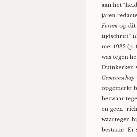
aan het “hei
jaren redact
Forum
op dit
tijdschrift.” (
mei 1932 (p. 
was tegen het
Duinkerken s
Gemeen­schap
opge­merkt b
bezwaar teg
en geen “ric
waartegen hi
bestaan: “Er 