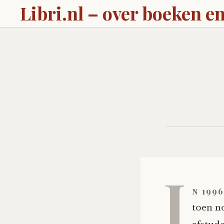
Libri.nl – over boeken en
I
n 199
toen n