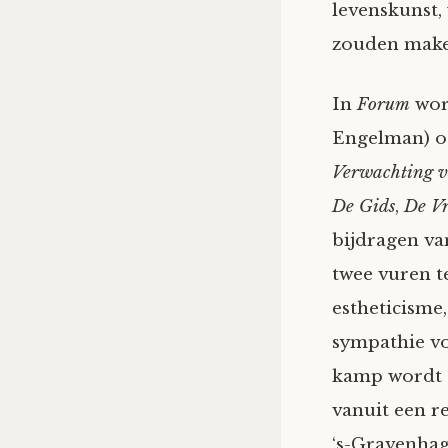
levens­kunst,
zouden maken
In
Forum
wor
Engelman) o
Verwach­ting 
De Gids
,
De Vr
bijdragen va
twee vuren te
estheticis­me
sympathie vo
kamp wordt E
vanuit een re
‘s-Gravenhag