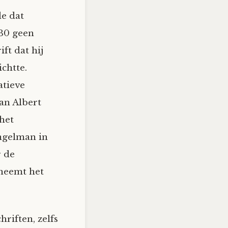
de dat
930 geen
ift dat hij
ht­te.
atieve
van Albert
het
Engelman in
r de
 neemt het
riften, zelfs