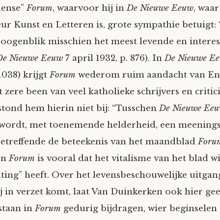
den­se”
Forum
, waarvoor hij in
De Nieuwe Eeuw
, waar
eur Kunst en Letteren is, grote sympathie betuigt: 
 oogenblik misschien het meest levende en intere
De Nieuwe Eeuw
7 april 1932, p. 876). In
De Nieuwe E
1038) krijgt
Forum
wederom ruim aandacht van En
 zere been van veel katholieke schrijvers en critici
tond hem hierin niet bij: “Tusschen
De Nieuwe Ee
wordt, met toenemende helder­heid, een meeningsv
etreffen­de de beteekenis van het maandblad
Foru
en
Forum
is vooral dat het vitalisme van het blad wi
hting” heeft. Over het levensbeschouwelijke uitga
j in verzet komt, laat Van Duinkerken ook hier gee
staan in
Forum
gedurig bijdragen, wier beginse­len