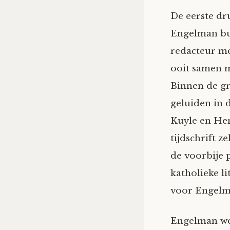
De eerste d
Engelman b
redac­teur me
ooit samen m
Binnen de g
geluiden in 
Kuyle en Hen
tijdschrift z
de voorbije 
katholieke l
voor Engelm
Engelman wer