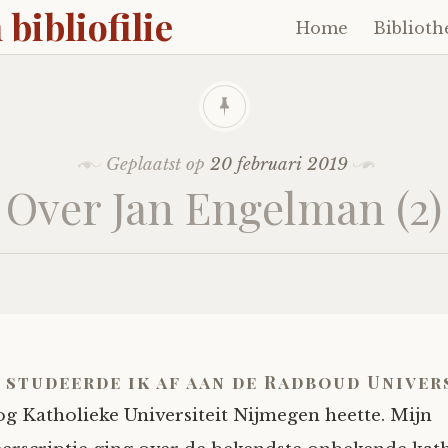
 bibliofilie
Home
Biblioth
Naar
de
inhoud
springen
Geplaatst op
20 februari 2019
Over Jan Engelman (2)
6 studeerde ik af aan de Radboud Univers
og Katholieke Universiteit Nijmegen heette. Mijn