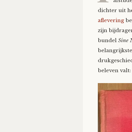
afstud
dichter uit 
aflevering
be
zijn bijdrage
bundel
Sine 
belangrijkst
drukgeschied
beleven valt